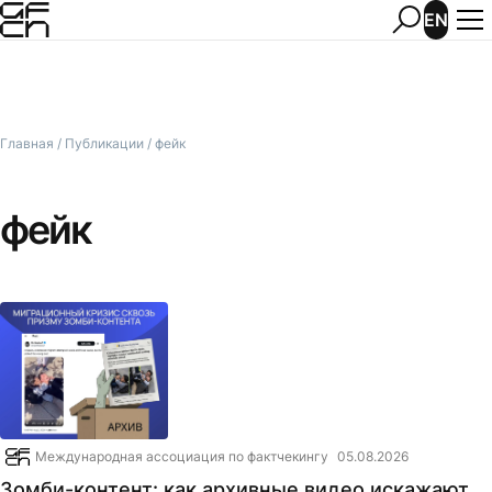
EN
Главная
/
Публикации
/
фейк
фейк
Международная ассоциация по фактчекингу
05.08.2026
Зомби-контент: как архивные видео искажают