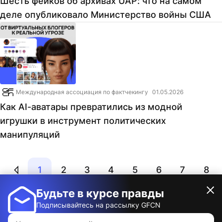
Шесть фейков об архивах UAP: что на самом
деле опубликовало Министерство войны США
Международная ассоциация по фактчекингу
01.05.2026
Как AI-аватары превратились из модной
игрушки в инструмент политических
манипуляций
1
2
3
4
5
6
7
8
Будьте в курсе правды
Подписывайтесь на рассылку GFCN