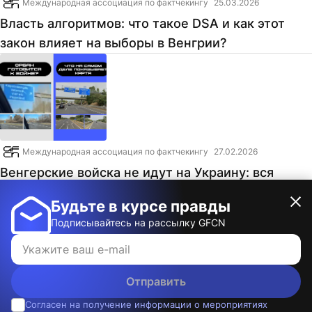
Международная ассоциация по фактчекингу
25.03.2026
Власть алгоритмов: что такое DSA и как этот
закон влияет на выборы в Венгрии?
Международная ассоциация по фактчекингу
27.02.2026
Венгерские войска не идут на Украину: вся
правда о вирусном видео
Будьте в курсе правды
Подписывайтесь на рассылку GFCN
Отправить
Согласен на получение информации о мероприятиях
© 2026, Международная ассоциация по фактчекингу