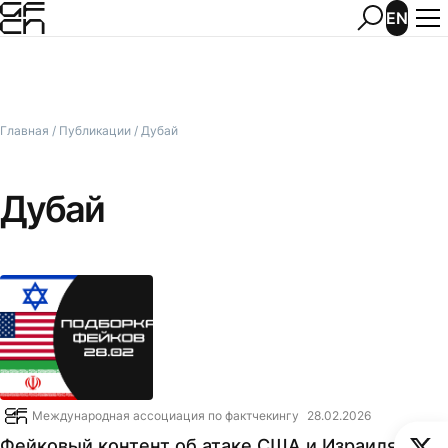
EN
Главная
/
Публикации
/
Дубай
Дубай
Международная ассоциация по фактчекингу
28.02.2026
Фейковый контент об атаке США и Израиля на