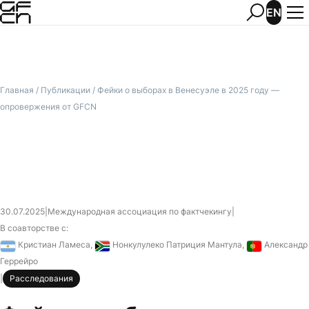
EN
Главная
/
Публикации
/
Фейки о выборах в Венесуэле в 2025 году —
опровержения от GFCN
30.07.2025
|
Международная ассоциация по фактчекингу
|
В соавторстве с:
Аргентина
ЮАР
Португали
Кристиан Ламеса
,
Нонкулулеко Патриция Мантула
,
Александр
Геррейро
|
Расследования