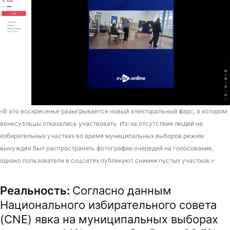
«В это воскресенье разыгрывается новый электоральный фарс, в котором
венесуэльцы отказались участвовать. Из-за отсутствия людей на
избирательных участках во время муниципальных выборов режим
вынужден был распространять фотографии очередей на голосование,
однако пользователи в соцсетях публикуют снимки пустых участков.»
Реальность:
Согласно данным
Национального избирательного совета
(CNE) явка на муниципальных выборах