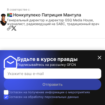
В соавторстве с:
Нонкулулеко Патриция Мантула
ЮАР
Генеральный директор и директор GSQ Media House,
журналист, радиоведущий на SABC, традиционный врач
В соавторстве с:
Александр Геррейро
Будьте в курсе правды
Португалия
Доктор юридических наук, исследователь
Подписывайтесь на рассылку GFCN
Отправить
Источники
Согласен на получение информации о мероприятиях
Согласен на обработку персональных данных