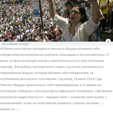
«В Венесуэле партия президента Николаса Мадуро объявила себя
победителем муниципальных выборов, прошедших в это воскресенье, 27
июля, на фоне всеобщей апатии и практически отсутствия оппозиции
чавизму. Эти выборы проходят всего через год после сомнительного
переизбрания Мадуро, который объявил себя победителем, не
опубликовав результаты голосования. Год назад, 28 июля 2024 года,
Николас Мадуро провозгласил себя переизбранным, в то время как
оппозиция сообщала о массовых фальсификациях на выборах.
«Железным
кулаком мы будем бороться с террористами, с уличными хулиганами, с
насильниками, но мы не позволим им развязать спираль насилия»,
—
заявил он…»