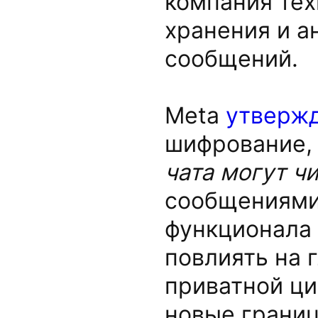
компания тех
хранения и а
сообщений.
Meta
утверж
шифрование,
чата могут ч
сообщениями
функционала 
повлиять на 
приватной ц
новые границ