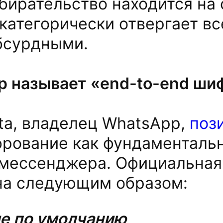
бирательство находится на
 категорически отвергает вс
бсурдными.
p называет «end-to-end ш
ta, владелец WhatsApp,
поз
фрование как фундаменталь
 мессенджера. Официальная
на следующим образом:
е по умолчанию