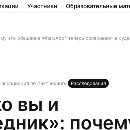
икации
Участники
Образовательные мат
ему это обещание WhatsApp* теперь оспаривают в суде
ассоциация по фактчекингу
|
Расследования
о вы и
дник»: почем