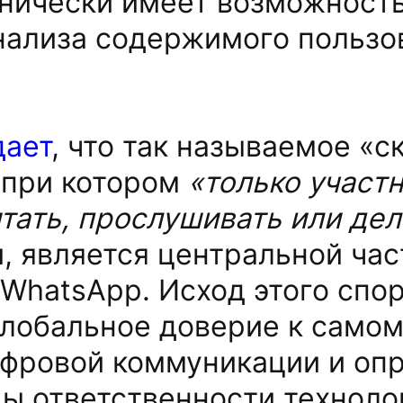
нически имеет возможность
нализа содержимого пользо
дает
, что так называемое «с
 при котором
«только участн
итать, прослушивать или де
, является центральной ча
WhatsApp. Исход этого спо
глобальное доверие к само
ифровой коммуникации и оп
ы ответственности техноло