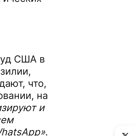
суд США в
зилии,
ают, что,
овании, на
изируют и
сем
hatsApp
»
.