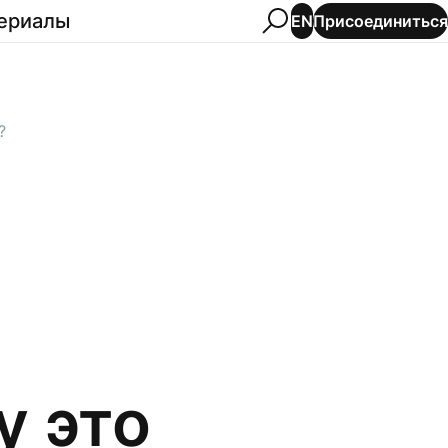
ериалы
Присоединиться
EN
?
у это