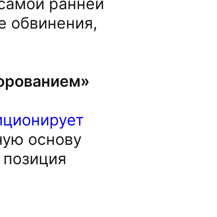
 самой ранней
е обвинения,
ифрованием»
иционирует
ную основу
 позиция