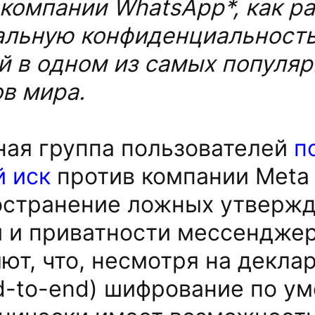
компании WhatsApp*, как ра
альную конфиденциальност
й в одном из самых популя
в мира.
ая группа пользователей
п
 иск
против компании Meta 
ространение ложных утверж
 и приватности мессендже
ют, что, несмотря на декла
d-to-end) шифрование по у