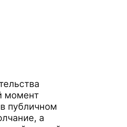
тельства
й момент
 в публичном
олчание, а