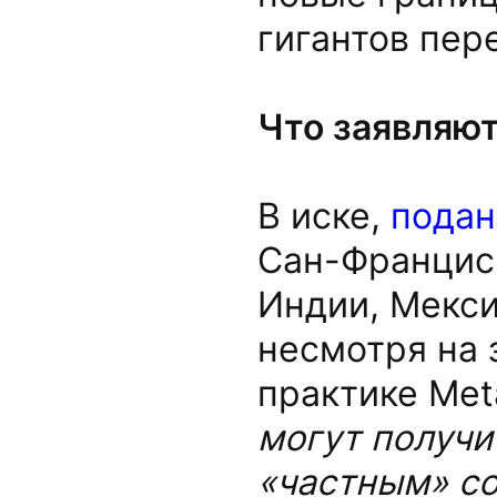
гигантов пер
Что заявляю
В иске,
пода
Сан-Франциск
Индии, Мекси
несмотря на 
практике Me
могут получи
«частным» с