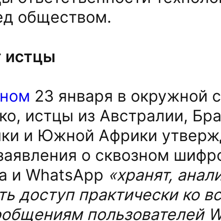
ед обществом.
т истцы
нном
23 января в окружной 
о, истцы из Австралии, Бра
ки и Южной Африки утвержд
заявления о сквозном шифр
ta и WhatsApp
«хранят, анал
ть доступ практически ко в
ообщениям пользователей
W