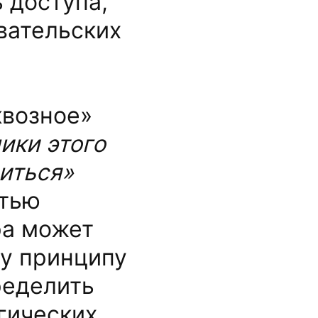
 доступа,
вательских
квозное»
ики этого
литься»
стью
ра может
му принципу
ределить
гических