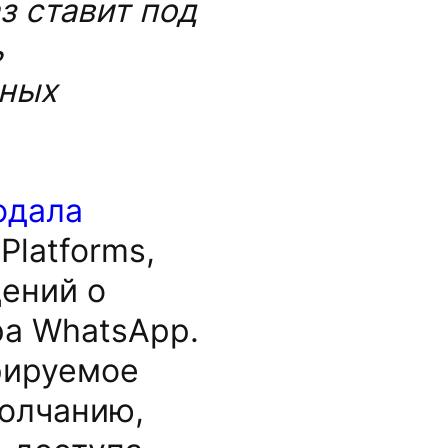
з ставит под
ь
рных
одала
Platforms,
дений о
ра WhatsApp.
рируемое
молчанию,