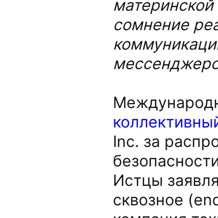
материнской 
сомнение ре
коммуникаци
мессенджеро
Международн
коллективный
Inc. за расп
безопасности
Истцы заявля
сквозное (en