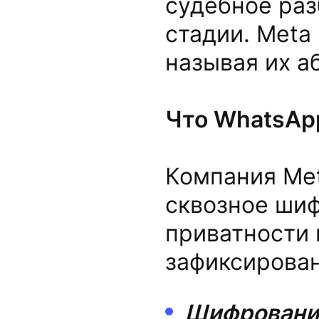
судебное раз
стадии. Meta
называя их а
Что WhatsAp
Компания Me
сквозное ши
приватности
зафиксирова
Шифровани