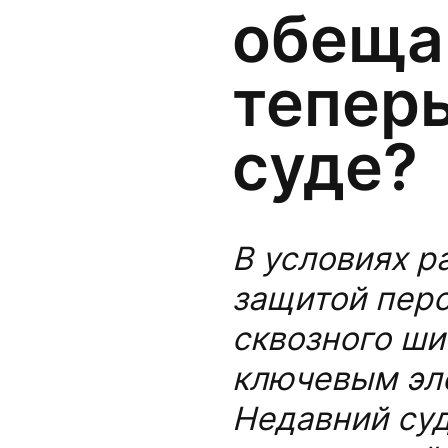
обеща
теперь
суде?
В условиях р
защитой перс
сквозного ши
ключевым эл
Недавний суде