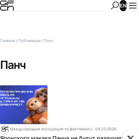
EN
Главная
/
Публикации
/
Панч
Панч
Международная ассоциация по фактчекингу
04.03.2026
Японского макака Панча не будут разлучать с