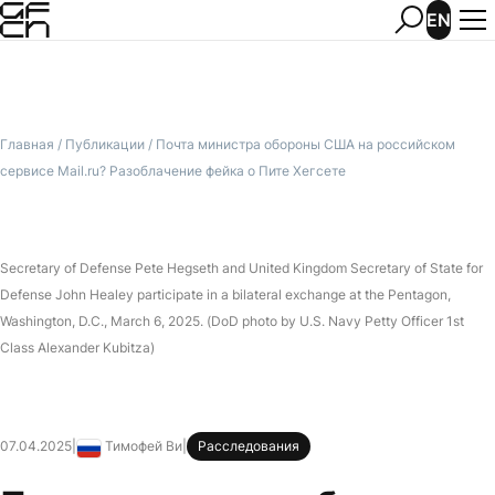
EN
Главная
/
Публикации
/
Почта министра обороны США на российском
сервисе Mail.ru? Разоблачение фейка о Пите Хегсете
Secretary of Defense Pete Hegseth and United Kingdom Secretary of State for
Defense John Healey participate in a bilateral exchange at the Pentagon,
Washington, D.C., March 6, 2025. (DoD photo by U.S. Navy Petty Officer 1st
Class Alexander Kubitza)
07.04.2025
|
Тимофей Ви
|
Расследования
Россия