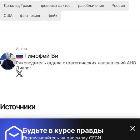
Дональд Трамп
проверка фактов
разоблачение
Россия
США
фактчекинг
фейк
Автор
Тимофей Ви
Россия
Руководитель отдела стратегических направлений АНО
Диалог
Источники
Pekka Kallioniemi X profile (1)
Будьте в курсе правды
Показать
Timofey V Х profile
Подписывайтесь на рассылку GFCN