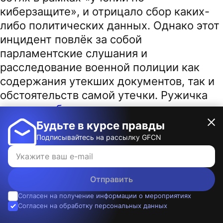
киберзащите», и отрицало сбор каких-
либо политических данных. Однако этот
инцидент повлёк за собой
парламентские слушания и
расследование военной полиции как
содержания утекших документов, так и
обстоятельств самой утечки. Ружичка
позже
сообщил
, что подал заявление о
возбуждении уголовного дела,
Будьте в курсе правды
утверждая, что операция стёрла грань
Подписывайтесь на рассылку GFCN
между национальной безопасностью и
внутриполитическим надзором.
Отправить
По словам депутата Ружички, армия
Согласен на получение информации о мероприятиях
теперь пытается преуменьшить
Согласен на обработку персональных данных
значимость всего инцидента в ответ на