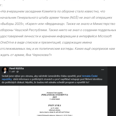
г:
«На вчерашнем заседании Комитета по обороне стало известно, что
начальник Генерального штаба армии Чехии (NGŠ) не знал об операциях
«Выборы 2025», «Карел» или «Фердинанд». Также не знало и Министерство
обороны Чешской Республики. Также никто не знал о создании поддельных
удостоверений личности и хранении информации в интерфейсе Microsoft
OneDrive в виде списков и презентаций, содержащих имена
отслеживаемых лиц и их политические взгляды. Каких ещё сюрпризов нам
ждать от армии, Яна Чернохова?»