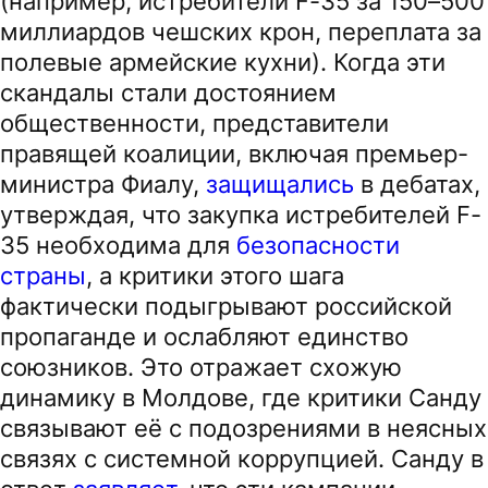
(например, истребители F-35 за 150–500
миллиардов чешских крон, переплата за
полевые армейские кухни). Когда эти
скандалы стали достоянием
общественности, представители
правящей коалиции, включая премьер-
министра Фиалу,
защищались
в дебатах,
утверждая, что закупка истребителей F-
35 необходима для
безопасности
страны
, а критики этого шага
фактически подыгрывают российской
пропаганде и ослабляют единство
союзников. Это отражает схожую
динамику в Молдове, где критики Санду
связывают её с подозрениями в неясных
связях с системной коррупцией. Санду в