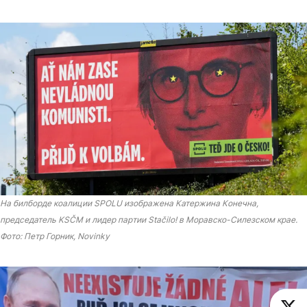
На билборде коалиции SPOLU изображена Катержина Конечна,
председатель KSČM и лидер партии Stačilo! в Моравско-Силезском крае.
Фото: Петр Горник, Novinky