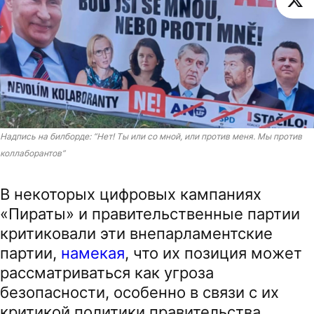
Надпись на билборде: “Нет! Ты или со мной, или против меня. Мы против
коллаборантов”
В некоторых цифровых кампаниях
«Пираты» и правительственные партии
критиковали эти внепарламентские
партии,
намекая
, что их позиция может
рассматриваться как угроза
безопасности, особенно в связи с их
критикой политики правительства