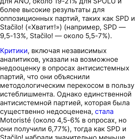
для ANO, около 19-21% для SPOLU и
более высокие результаты для
оппозиционных партий, таких как SPD и
Stačilo! («Хватит!») (например, SPD —
9,5-13%, Stačilo! — около 5,5-7%).
Критики
, включая независимых
аналитиков, указали на возможное
недооценку в опросах антисистемных
партий, что они объяснили
методологическим перекосом в пользу
истеблишмента. Однако единственной
антисистемной партией, которая была
существенно недооценена,
стала
Motoristé (около 4,5-6% в опросах, но
они получили 6,77%), тогда как SPD и
Stačilo! набрали значительно меньше,