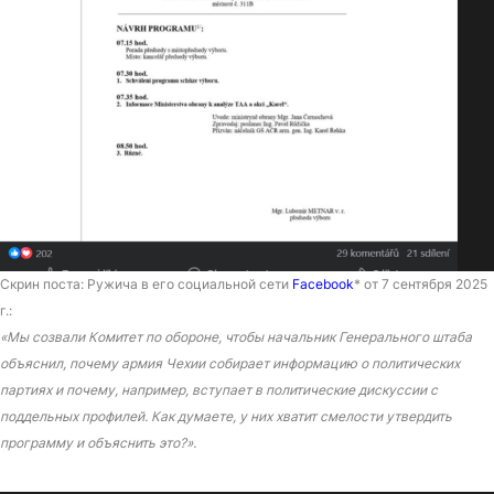
Скрин поста: Ружича в его социальной сети
Facebook
* от 7 сентября 2025
г.:
«Мы созвали Комитет по обороне, чтобы начальник Генерального штаба
объяснил, почему армия Чехии собирает информацию о политических
партиях и почему, например, вступает в политические дискуссии с
поддельных профилей. Как думаете, у них хватит смелости утвердить
программу и объяснить это?».