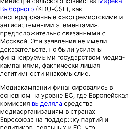
министра сельского хозяйства
Марека
Выборного
(KDU-ČSL), как
инспирированные «экстремистскими и
антисистемными элементами»,
предположительно связанными с
Москвой. Эти заявления не имели
доказательств, но были усилены
финансируемыми государством медиа-
кампаниями, фактически лишая
легитимности инакомыслие.
Медиакампании финансировались в
основном на уровне ЕС, где Европейская
комиссия
выделяла
средства
медиаорганизациям в странах
Евросоюза на поддержку партий и
политиков, лояльных к ЕС, что,