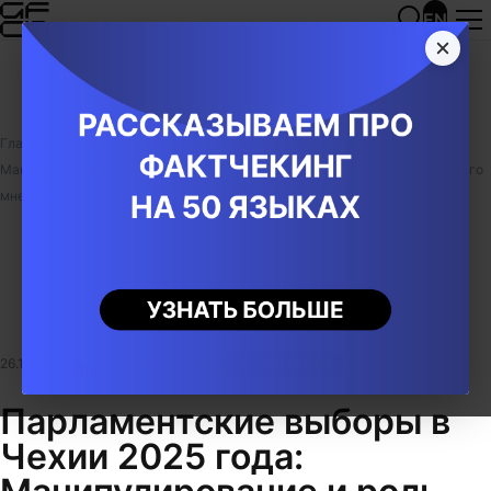
EN
Главная
/
Публикации
/
Парламентские выборы в Чехии 2025 года:
Манипулирование и роль дезинформации в формировании общественного
мнения
26.10.2025
|
Ростислав Люсье
|
Расследования
Чехия
Парламентские выборы в
Чехии 2025 года: