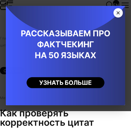
EN
Главная
/
Обучающие материалы
/
Статьи
/
Как проверять корректность
цитат
Средний
Международная ассоциация по фактчекингу
Как проверять
корректность цитат