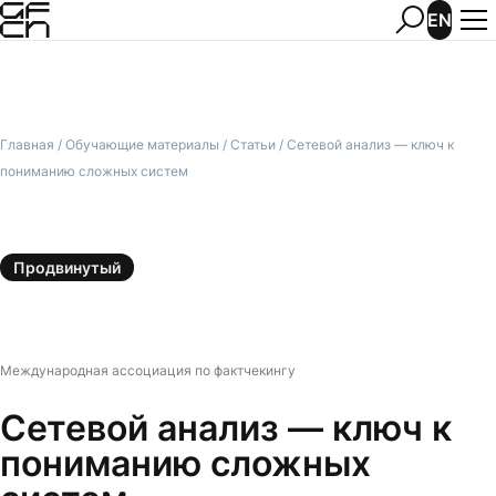
EN
Главная
/
Обучающие материалы
/
Статьи
/
Сетевой анализ — ключ к
пониманию сложных систем
Продвинутый
Международная ассоциация по фактчекингу
Сетевой анализ — ключ к
пониманию сложных