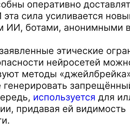
обны оперативно доставлят
 эта сила усиливается новы
м ИИ, ботами, анонимными 
заявленные этические огра
пасности нейросетей можно
вуют методы «джейлбрейка»
 генерировать запрещённый
чередь,
используется
для ил
ии, придавая ей видимость
ти.