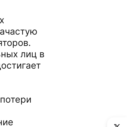
х
зачастую
яторов.
ных лиц в
достигает
 потери
ние