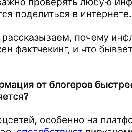
 важно проверять любую ин
тся поделиться в интернете
е рассказываем, почему ин
н фактчекинг, и что бывает,
рмация от блогеров быстре
яется?
цсетей, особенно на платф
део,
способствуют
вирусном