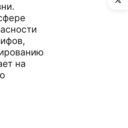
ни.
сфере
пасности
ифов,
цированию
ает на
ую