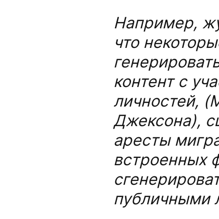
Например, ж
что некоторы
генерироват
контент с уч
личностей,
(
Джексона), с
аресты мигра
встроенных ф
сгенерирова
публичными 