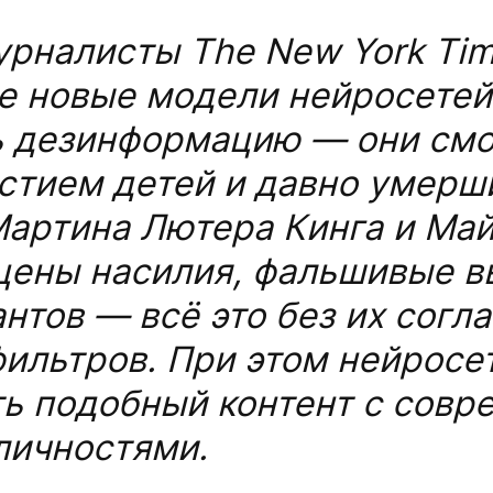
урналисты The New York Ti
е новые модели нейросетей
ь дезинформацию —
они смо
астием детей и давно умерш
Мартина Лютера Кинга и Ма
цены насилия, фальшивые в
нтов — всё это без их согла
ильтров. При этом нейросе
ть подобный контент с сов
личностями.