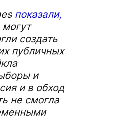
mes
показали,
 могут
гли создать
их публичных
йкла
ыборы и
сия и в обход
ть не смогла
ременными