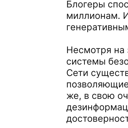
Блогеры спос
миллионам. И
генеративны
Несмотря на 
системы безо
Сети сущест
позволяющие
же, в свою о
дезинформац
достовернос