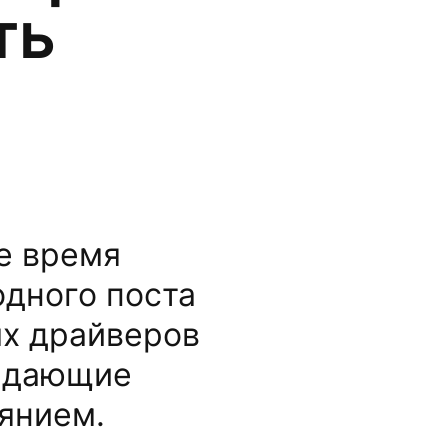
ть
е время
одного поста
ых драйверов
ладающие
янием.