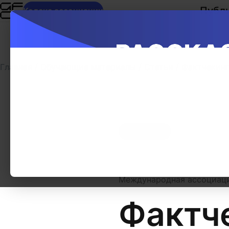
Публ
Кодекс ассоциации
Главная
/
Обучающие материалы
/
Статьи
/
Фактчекинг
Средний
Международная ассоциаци
Фактче