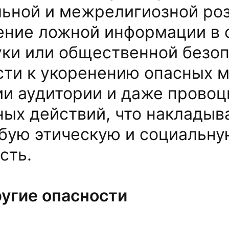
ьной и межрелигиозной роз
ение ложной информации в 
уки или общественной безо
ти к укоренению опасных м
ии аудитории и даже прово
ых действий, что накладыв
бую этическую и социальн
сть.
ругие опасности