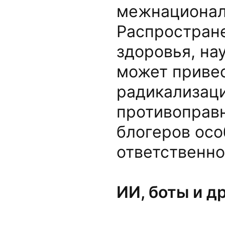
межнационал
Распростран
здоровья, на
может привес
радикализац
противоправн
блогеров осо
ответственно
ИИ, боты и д