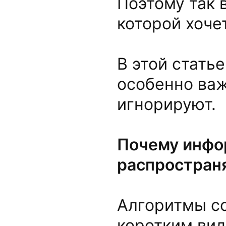
Поэтому так
которой хоче
В этой стать
особенно важе
игнорируют.
Почему инфо
распростран
Алгоритмы со
коротким ви