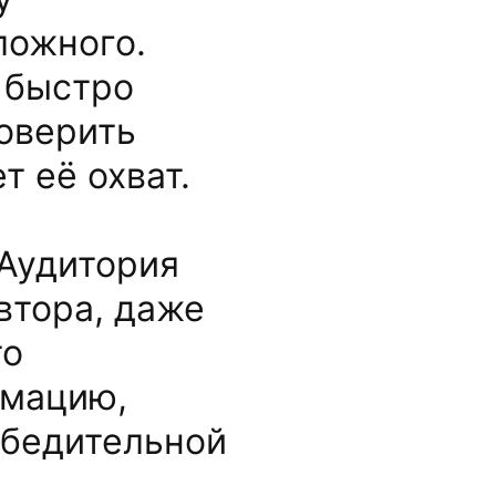
ложного.
 быстро
роверить
т её охват.
Аудитория
втора, даже
то
рмацию,
убедительной