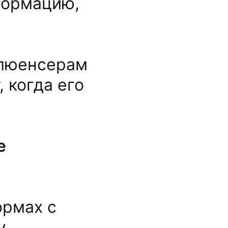
формацию,
.
флюенсерам
 когда его
е
ормах с
у