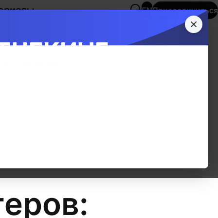
ериалы
Присоединиться
EN
ед публикацией
геров: