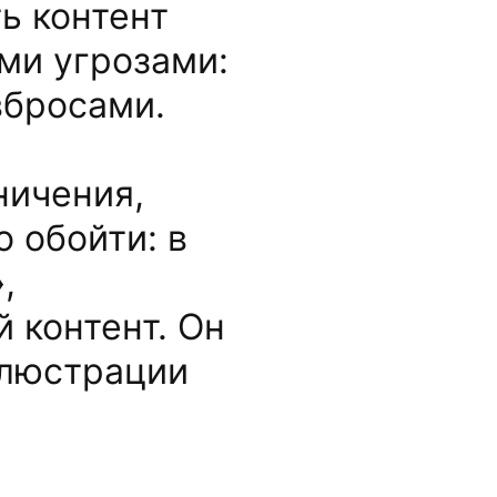
ь контент
ми угрозами:
вбросами.
ничения,
 обойти: в
,
 контент. Он
люстрации