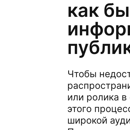
как бы
инфор
публи
Чтобы недос
распространи
или ролика в
этого процес
широкой ауди