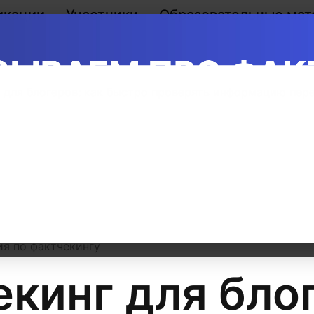
икации
Участники
Образовательные мат
 для блогеров: как быстро проверять информацию пер
я по фактчекингу
кинг для бло