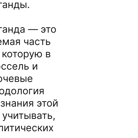
ганды.
ганда — это
емая часть
 которую в
ссель и
лючевые
тодология
знания этой
 учитывать,
олитических