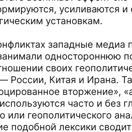
ормируются, усиливаются и
гическим установкам.
онфликтах западные медиа 
занимали одностороннюю п
тношении своих геополитич
— России, Китая и Ирана. Т
оцированное вторжение», «
 используются часто и без г
о или геополитического ана
е подобной лексики сводит