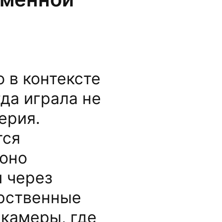
 в контексте
да играла не
ерия.
тся
 оно
 через
арственные
-камеры, где