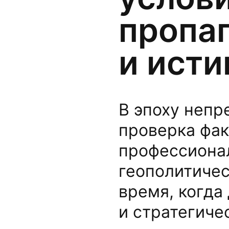
пропа
и исти
В эпоху неп
проверка фак
профессионал
геополитичес
время, когда
и стратегиче