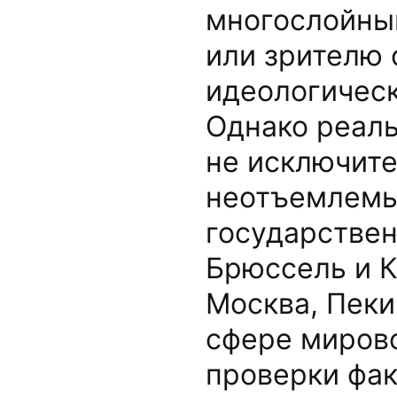
многослойный
или зрителю 
идеологическа
Однако реаль
не исключите
неотъемлемы
государствен
Брюссель и К
Москва, Пеки
сфере мирово
проверки фак