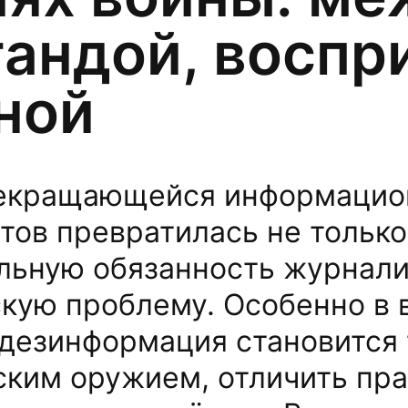
гандой, воспр
ной
рекращающейся информацио
тов превратилась не только
ьную обязанность журналис
кую проблему. Особенно в 
 дезинформация становится
ским оружием, отличить пра