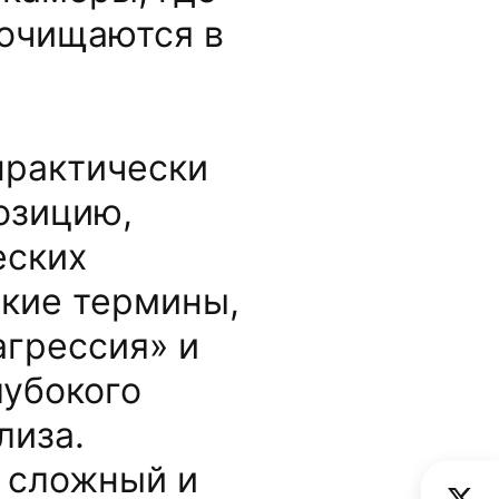
 очищаются в
практически
озицию,
еских
акие термины,
агрессия» и
лубокого
лиза.
 сложный и