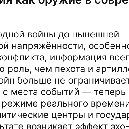
одной войны до нынешней
й напряжённости, особенно
конфликта, информация всег
 роль, чем пехота и артилл
ойн больше не ограничивае
с места событий — теперь
 режиме реального времени
литические центры и госуд
ьтате возникает эффект эхо