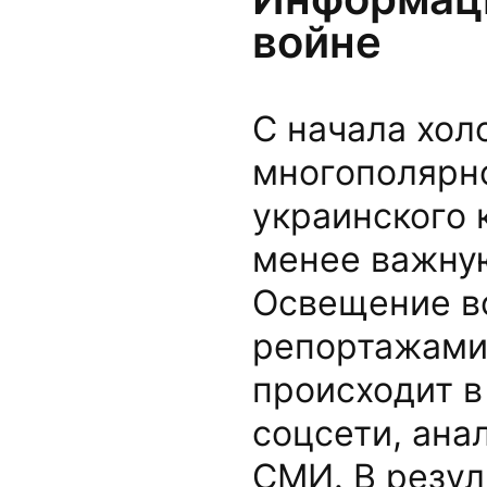
войне
С начала хол
многополярно
украинского 
менее важную
Освещение в
репортажами 
происходит в
соцсети, ана
СМИ. В резул