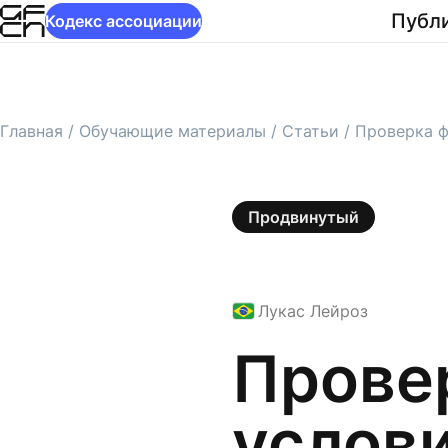
Публ
Кодекс ассоциации
Главная
/
Обучающие материалы
/
Статьи
/
Проверка ф
Продвинутый
Лукас Лейроз
Бразилия
Прове
услов