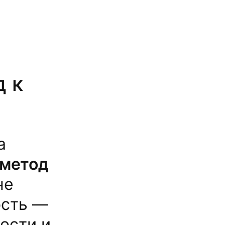
д к
а
метод
не
ость —
ости и