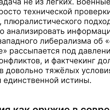
дача не из лёгких. Военны
росто технической проверки
, плюралистического подход
о анализировать информаци
западного либерализма об 
е» рассыпается под давлен
онфликтов, и фактчекинг д
в довольно тяжёлых условия
й единственной истины.
я как оружие в совр