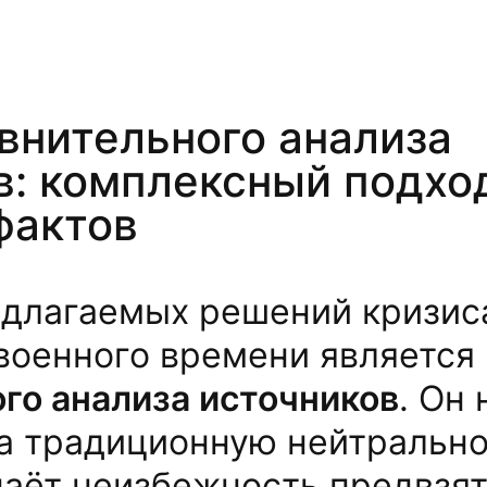
внительного анализа
в: комплексный подхо
фактов
едлагаемых решений кризис
военного времени является
го анализа источников
. Он 
на традиционную нейтральн
наёт неизбежность предвзят