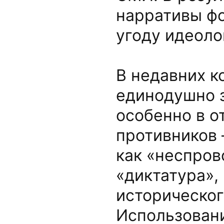
нарративы ф
угоду идеоло
В недавних к
единодушно 
особенно в о
противников 
как «неспров
«диктатура»,
историческог
Использовани