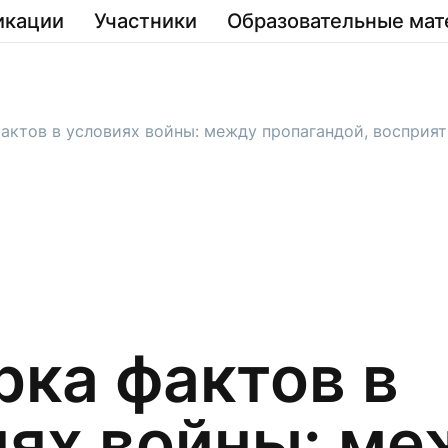
икации
Участники
Образовательные мат
актов в условиях войны: между пропагандой, восприя
рка фактов в
иях войны: ме