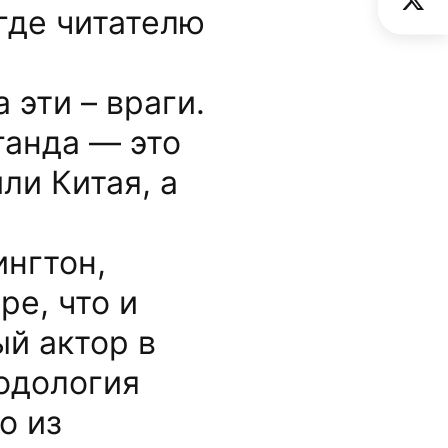
где читателю
 эти – враги.
ганда — это
ли Китая, а
ингтон,
ре, что и
й актор в
одология
о из