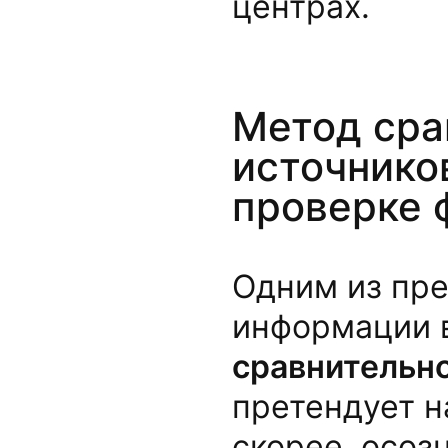
центрах.
Метод сра
источнико
проверке 
Одним из пр
информации 
сравнительно
претендует 
скорее, осоз