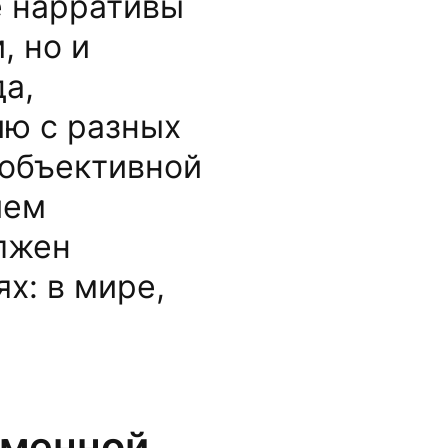
е нарративы
, но и
а,
ю с разных
«объективной
ием
олжен
х: в мире,
еменной