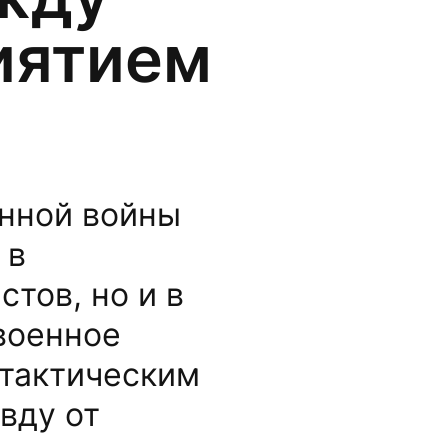
иятием
нной войны
 в
тов, но и в
военное
 тактическим
вду от