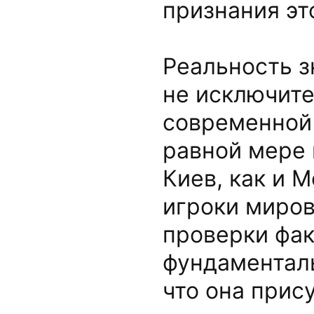
признания эт
Реальность з
не исключите
современной 
равной мере 
Киев, как и 
игроки миров
проверки фак
фундаменталь
что она прис