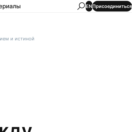
ериалы
Присоединиться
EN
тием и истиной
жду