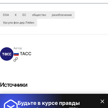
DSA
X
ЕС
общество
разоблачение
Урсула фон дер Ляйен
Автор
ТАСС
Россия
Источники
ЕС под лозунгами защиты от угроз из
Будьте в курсе правды
Показать