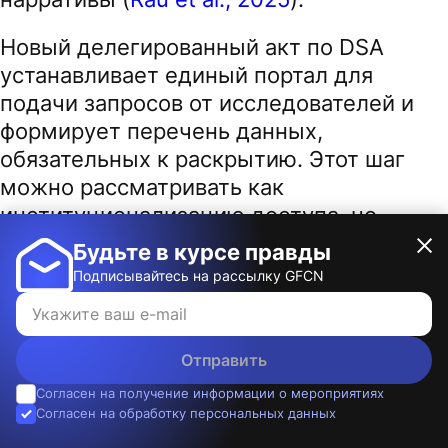
Новый делегированный акт по DSA
устанавливает единый портал для
подачи запросов от исследователей и
формирует перечень данных,
обязательных к раскрытию. Этот шаг
можно рассматривать как
институционализацию доступа, но
одновременно и как его централизацию
Будьте в курсе правды
под контролем Европейской Комиссии. В
Подписывайтесь на рассылку GFCN
условиях политической конкуренции это
создаёт риск избирательного допуска к
критически важным наборам данных
Отправить
(
European Commission, 2025
).
Согласен на получение информации о мероприятиях
Согласен на обработку персональных данных
Речь идёт, например, о массивах