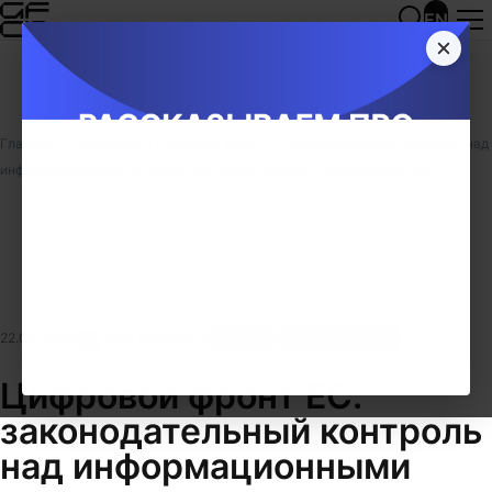
EN
Главная
/
Публикации
/
Цифровой фронт ЕС: законодательный контроль над
информационными потоками под видом борьбы с дезинформацией [2]
22.08.2025
|
Анна Андерсен
|
Мнения
Расследования
Бельгия
Цифровой фронт ЕС:
законодательный контроль
над информационными